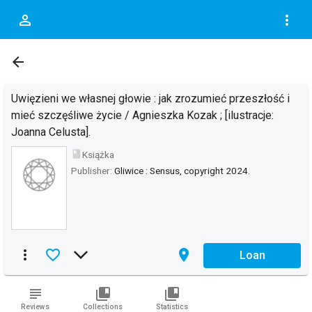
person_outline
more_vert
DOC.DESCRIPTION_OF
arrow_back
Uwięzieni we własnej głowie : jak zrozumieć przeszłość i
mieć szczęśliwe życie / Agnieszka Kozak ; [ilustracje:
Joanna Celusta].
book
Książka
Publisher:
Gliwice : Sensus, copyright 2024.
more_vert
favorite_border
arrow_forward_ios
place
Loan
subject
collections_bookmark
collections_bookmark
Reviews
Collections
Statistics