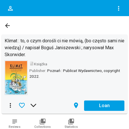
person_outline
more_vert
DOC.DESCRIPTION_OF
arrow_back
Klimat : to, o czym dorośli ci nie mówią, (bo często sami nie
wiedzą) / napisał Boguś Janiszewski ; narysował Max
Skorwider.
book
Książka
Publisher:
Poznań : Publicat Wydawnictwo, copyright
2022.
more_vert
favorite_border
arrow_forward_ios
place
Loan
subject
collections_bookmark
collections_bookmark
Reviews
Collections
Statistics