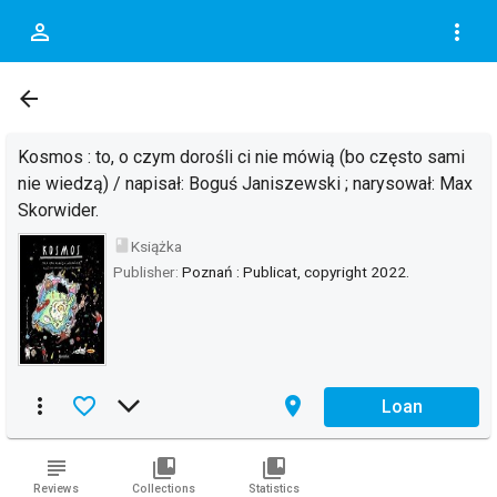
person_outline
more_vert
DOC.DESCRIPTION_OF
arrow_back
Kosmos : to, o czym dorośli ci nie mówią (bo często sami
nie wiedzą) / napisał: Boguś Janiszewski ; narysował: Max
Skorwider.
book
Książka
Publisher:
Poznań : Publicat, copyright 2022.
more_vert
favorite_border
arrow_forward_ios
place
Loan
subject
collections_bookmark
collections_bookmark
Reviews
Collections
Statistics