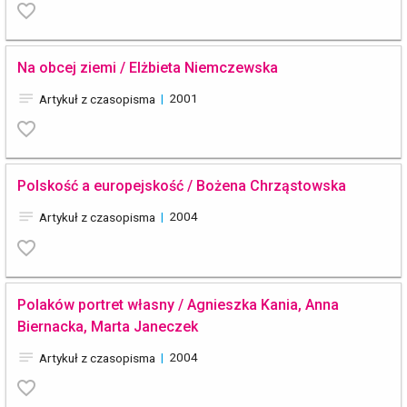
favorite_border
Na obcej ziemi / Elżbieta Niemczewska
notes
|
2001
Artykuł z czasopisma
favorite_border
Polskość a europejskość / Bożena Chrząstowska
notes
|
2004
Artykuł z czasopisma
favorite_border
Polaków portret własny / Agnieszka Kania, Anna
Biernacka, Marta Janeczek
notes
|
2004
Artykuł z czasopisma
favorite_border