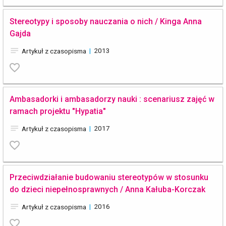
Stereotypy i sposoby nauczania o nich / Kinga Anna
Gajda
notes
|
2013
Artykuł z czasopisma
favorite_border
Ambasadorki i ambasadorzy nauki : scenariusz zajęć w
ramach projektu "Hypatia"
notes
|
2017
Artykuł z czasopisma
favorite_border
Przeciwdziałanie budowaniu stereotypów w stosunku
do dzieci niepełnosprawnych / Anna Kałuba-Korczak
notes
|
2016
Artykuł z czasopisma
favorite_border