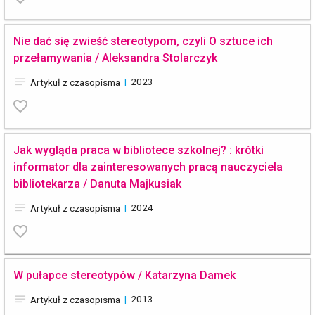
Nie dać się zwieść stereotypom, czyli O sztuce ich
przełamywania / Aleksandra Stolarczyk
notes
|
2023
Artykuł z czasopisma
favorite_border
Jak wygląda praca w bibliotece szkolnej? : krótki
informator dla zainteresowanych pracą nauczyciela
bibliotekarza / Danuta Majkusiak
notes
|
2024
Artykuł z czasopisma
favorite_border
W pułapce stereotypów / Katarzyna Damek
notes
|
2013
Artykuł z czasopisma