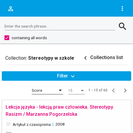
person_outline
more_vert
Search
search
Enter the search phrase...
containing all words
navigate_before
Collections list
Collection:
Stereotypy w szkole
expand_more
Filter
Score
1 - 15 of 60
15
Lekcja języka - lekcją praw człowieka. Stereotypy.
Rasizm / Marzanna Pogorzelska
notes
|
2008
Artykuł z czasopisma