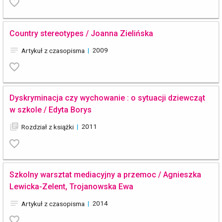
favorite_border
Country stereotypes / Joanna Zielińska
notes
|
2009
Artykuł z czasopisma
favorite_border
Dyskryminacja czy wychowanie : o sytuacji dziewcząt
w szkole / Edyta Borys
library_books
|
2011
Rozdział z książki
favorite_border
Szkolny warsztat mediacyjny a przemoc / Agnieszka
Lewicka-Zelent, Trojanowska Ewa
notes
|
2014
Artykuł z czasopisma
favorite_border