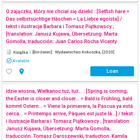
O zajączku, który nie chciał się dzielić : [Selfish hare =
Das selbstsüchtige Häschen = La Liebre egoísta] /
tekst i ilustracje Barbara i Tomasz Piątkowscy ;
[translation: Janusz Kujawa, Übersetzung: Marta
Gomolla, traducción: Juan Carlos Rocha Vicenty
book
|
[Borówiec] : Wydawnictwo Kokoszka, [2020]
Książka
check_circle_outline
Available
favorite_border
place
Loan
Idzie wiosna, Wielkanoc tuż, tuż... : [Spring is coming,
the Easter is closer and closer... = Bald is Frühling, bald
kommt Ostern... = Viene la primavera, la Pascua ya está
cerca... = Printemps arrive, Pâques est juste là...] / tekst
i ilustracje Barbara i Tomasz Piątkowscy ; [translation:
Janusz Kujawa, Übersetzung: Marta Gomolla,
traducción: Tomasz Daroszewski, traduction: Kamila