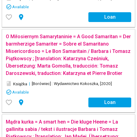
check_circle_outline
Available
favorite_border
place
Loan
O Miłosiernym Samarytaninie = A Good Samaritan = Der
barmherzige Samariter = Sobre el Samaritano
Misericordioso = Le Bon Samaritain / Barbara i Tomasz
Piątkowscy ; [translation: Katarzyna Cześniuk,
Übersetzung: Marta Gomolla, traducción: Tomasz
Daroszewski, traduction: Katarzyna et Pierre Brotier
book
|
[Borówiec] : Wydawnictwo Kokoszka, [2020]
Książka
check_circle_outline
Available
favorite_border
place
Loan
Mądra kurka = A smart hen = Die kluge Heene = La
gallinita sabia / tekst i ilustracje Barbara i Tomasz
Piątkowscy ; [translation: Jan Madej, Übersetzung: