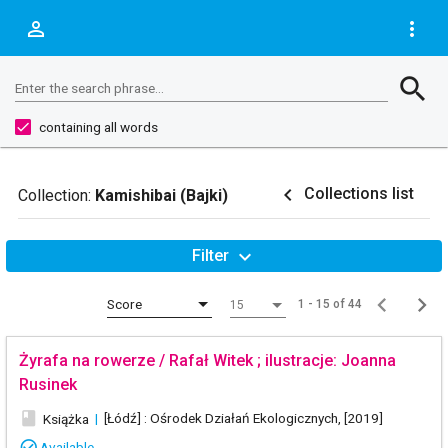
person_outline
more_vert
Search
search
Enter the search phrase...
containing all words
navigate_before
Collections list
Collection:
Kamishibai (Bajki)
expand_more
Filter
Score
1 - 15 of 44
15
Żyrafa na rowerze / Rafał Witek ; ilustracje: Joanna
Rusinek
book
|
[Łódź] : Ośrodek Działań Ekologicznych, [2019]
Książka
check_circle_outline
Available