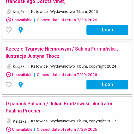
francuskiego Dorota Vinet]
book
|
Katowice : Wydawnictwo Tibum, 2015
Książka
highlight_off
Unavailable
|
Closest date of return 7/29/2026
favorite_border
place
Loan
Rzecz o Tygrysie Niemrawym / Sabina Furmańska ;
ilustracje Justyna Tkocz
book
|
Katowice : Wydawnictwo Tibum, copyright 2024
Książka
highlight_off
Unavailable
|
Closest date of return 7/29/2026
favorite_border
place
Loan
O panach Palcach / Julian Brudzewski ; ilustrator
Paulina Procner
book
|
Katowice : Wydawnictwo Tibum, copyright 2017
Książka
highlight_off
Unavailable
|
Closest date of return 7/29/2026