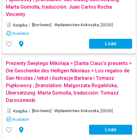
Marta Gomolla, traducción: Juan Carlos Rocha
Vincenty
book
|
[Borówiec] : Wydawnictwo Kokoszka, [2020]
Książka
check_circle_outline
Available
favorite_border
place
Loan
Prezenty Świętego Mikołaja = [Santa Claus's presents =
Die Geschenke des Helligen Nikolaus = Los regalos de
San Nicolas / tekst i ilustracje Barbara i Tomasz
Piątkowscy ; [translation: Małgorzata Rogalińska,
Übersetzung: Marta Gomolla, traducción: Tomasz
Daroszewski
book
|
[Borówiec] : Wydawnictwo Kokoszka, [2020]
Książka
check_circle_outline
Available
favorite_border
place
Loan