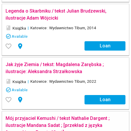
Legenda o Skarbniku / tekst Julian Brudzewski,
ilustracje Adam Wójcicki
book
|
Katowice : Wydawnictwo Tibum, 2014
Książka
check_circle_outline
Available
favorite_border
place
Loan
Jak żyje Ziemia / tekst: Magdalena Zarębska ;
ilustracje: Aleksandra Strzałkowska
book
|
Katowice : Wydawnictwo Tibum, 2022
Książka
check_circle_outline
Available
favorite_border
place
Loan
Mój przyjaciel Kemushi / tekst Nathalie Dargent ;
ilustracje Mandana Sadat ; [przekład z języka