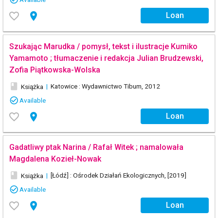
favorite_border
place
Loan
Szukając Marudka / pomysł, tekst i ilustracje Kumiko
Yamamoto ; tłumaczenie i redakcja Julian Brudzewski,
Zofia Piątkowska-Wolska
book
|
Katowice : Wydawnictwo Tibum, 2012
Książka
check_circle_outline
Available
favorite_border
place
Loan
Gadatliwy ptak Narina / Rafał Witek ; namalowała
Magdalena Kozieł-Nowak
book
|
[Łódź] : Ośrodek Działań Ekologicznych, [2019]
Książka
check_circle_outline
Available
favorite_border
place
Loan