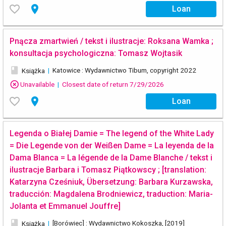
favorite_border
place
Loan
Pnącza zmartwień / tekst i ilustracje: Roksana Wamka ;
konsultacja psychologiczna: Tomasz Wojtasik
book
|
Katowice : Wydawnictwo Tibum, copyright 2022
Książka
highlight_off
Unavailable
|
Closest date of return 7/29/2026
favorite_border
place
Loan
Legenda o Białej Damie = The legend of the White Lady
= Die Legende von der Weißen Dame = La leyenda de la
Dama Blanca = La légende de la Dame Blanche / tekst i
ilustracje Barbara i Tomasz Piątkowscy ; [translation:
Katarzyna Cześniuk, Übersetzung: Barbara Kurzawska,
traducción: Magdalena Brodniewicz, traduction: Maria-
Jolanta et Emmanuel Jouffre]
book
|
[Borówiec] : Wydawnictwo Kokoszka, [2019]
Książka